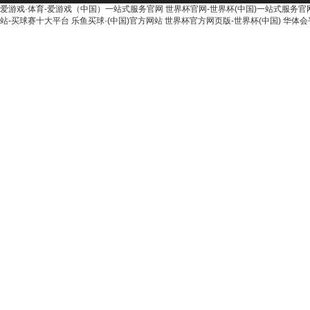
爱游戏·体育-爱游戏（中国）一站式服务官网
世界杯官网-世界杯(中国)一站式服务官
站-买球赛十大平台
乐鱼买球·(中国)官方网站
世界杯官方网页版-世界杯(中国)
华体会